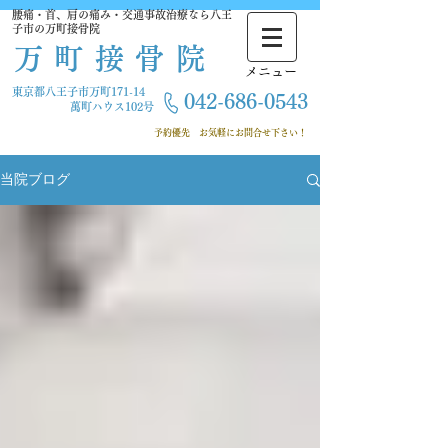
腰痛・首、肩の痛み・交通事故治療なら八王
子市の万町接骨院
万町接骨院
​メニュー
東京都八王子市万町171-14
042-686-
0543
萬町ハウス102号
​ 予約優先
お気軽にお問合せ下さい！
当院ブログ