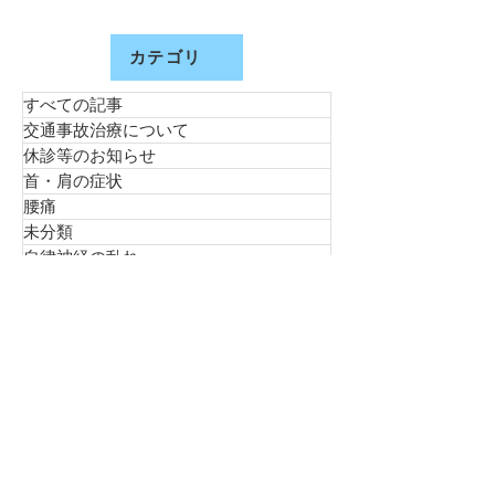
カテゴリ
すべての記事
交通事故治療について
休診等のお知らせ
首・肩の症状
腰痛
未分類
自律神経の乱れ
膝痛
筋肉
足裏
捻挫
スポーツ外傷
美顔エステ
リラクゼーションマッサージ