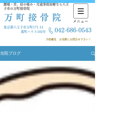
腰痛・首、肩の痛み・交通事故治療なら八王
子市の万町接骨院
万町接骨院
​メニュー
東京都八王子市万町171-14
042-686-
0543
萬町ハウス102号
​ 予約優先
お気軽にお問合せ下さい！
当院ブログ