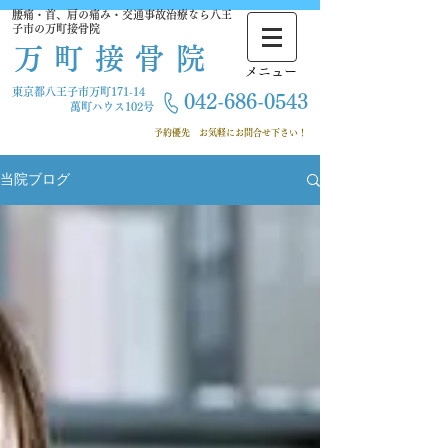
腰痛・首、肩の痛み・交通事故治療なら八王
子市の万町接骨院
万町接骨院
​メニュー
東京都八王子市万町171-14
042-686-
0543
萬町ハウス102号
​ 予約優先
お気軽にお問合せ下さい！
当院ブログ