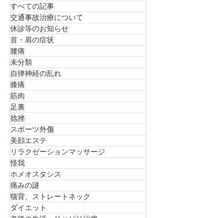
する 毎日頭がボーとする 何だか歩くスピードが遅
く感じる 「これって花粉症と関係あるんです
すべての記事
か？」 実は大いに関係があります。今日は花粉症
交通事故治療について
によって起こる“体の不調”について、現場での実感
休診等のお知らせ
も交えながらお話しします。 なぜ花粉症で体がつ
首・肩の症状
らくなるのか？ 花粉症はアレルギー反応です。体
腰痛
の免疫システムが過剰に反応し、炎症物質が大量
未分類
に放出されます。 この炎症が鼻や目だけでなく、
自律神経の乱れ
全身に影響を 与えるのです。 ① 呼吸が浅くなる
鼻が詰まると無意識に口呼吸になります。口呼吸
膝痛
になると呼吸は浅く、速くなりやすい。 呼吸が浅
筋肉
い＝酸素が十分に取り込めない。 すると首・肩・
足裏
背中の筋肉を過剰に使って呼吸をしようとし
捻挫
スポーツ外傷
美顔エステ
リラクゼーションマッサージ
怪我
ホメオスタシス
痛みの謎
猫背、ストレートネック