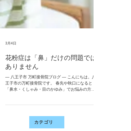
3月4日
花粉症は「鼻」だけの問題では
ありません
― 八王子市 万町接骨院ブログ ― こんにちは。八
王子市の万町接骨院です。 春先や秋口になると
「鼻水・くしゃみ・目のかゆみ」でお悩みの方が
一気に増えます。いわゆる花粉症ですね。しか
し、実際に患者さまからよく聞くのはこんな声で
す。 頭が重くて仕事に集中できない 肩こりがいつ
もよりひどい 背中がバキバキに張る 腰がだるくて
立っているのがつらい 体が常に疲れている感じが
カテゴリ