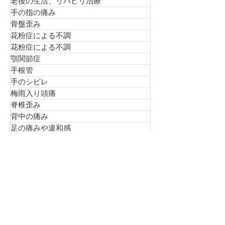
ダイエット
老後の生活、リハビリ治療
手の指の痛み
骨盤歪み
花粉症による不調
花粉症による不調
顎関節症
手根管
手のシビレ
梅雨入り頭痛
脊椎歪み
背中の痛み
足の痛みや違和感
エアコン体の冷え
アーカイブ
2026年8月
2026年7月
2026年6月