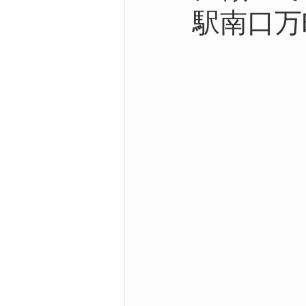
駅南口万
ダイエット
老後の生活、
花粉症による不調
顎関節
足の痛みや違和感