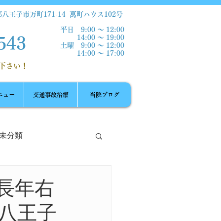
八王子市万町171-14
萬町ハウス102号
​平日 9:00 ～ 12:00
14:00 ～ 19:00
543
土曜 9:00 ～ 12:00
14:00 ～ 17:00​
下さい！
ニュー
交通事故治療
当院ブログ
未分類
長年右
八王子
ートネック