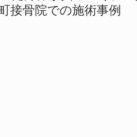
町接骨院での施術事例
リハビリ治療
手の指の痛み
骨盤歪み
花粉症によ
症
手根管
手のシビレ
梅雨入り頭痛
脊椎歪