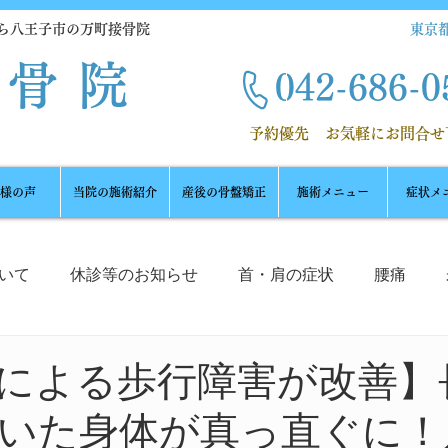
ら八王子市の万町接骨院
東京都
接骨院
042-686-
0
​ 予約優先
お気軽にお問合せ
様の声
当院の施術紹介
産後の骨盤矯正
施術メニュー
症状メ
いて
休診等のお知らせ
首・肩の症状
腰痛
筋肉
足裏
捻挫
スポーツ外傷
美顔エステ
による歩行障害が改善】
いた身体が真っ直ぐに！
怪我
ホメオスタシス
痛みの謎
猫背、ストレ