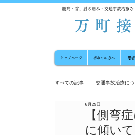
腰痛・首、肩の痛み・交通事故治療な
万町
トップページ
初めての方へ
患者
すべての記事
交通事故治療につ
6月29日
自律神経の乱れ
膝痛
【側弯症
に傾いて
リラクゼーションマッサージ