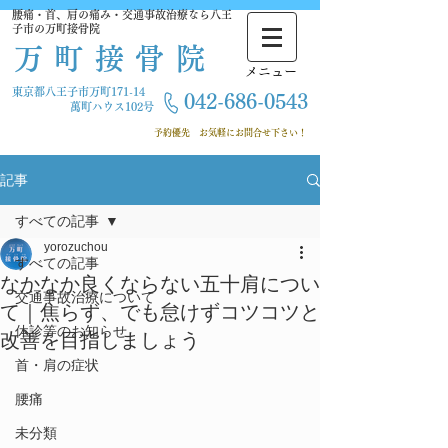
腰痛・首、肩の痛み・交通事故治療なら八王
子市の万町接骨院
万町接骨院
​メニュー
東京都八王子市万町171-14
042-686-
0543
萬町ハウス102号
​ 予約優先
お気軽にお問合せ下さい！
記事
すべての記事
yorozuchou
すべての記事
なかなか良くならない五十肩につい
交通事故治療について
て｜焦らず、でも怠けずコツコツと
休診等のお知らせ
改善を目指しましょう
首・肩の症状
腰痛
未分類