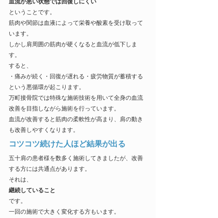
血流が悪い状態では回復しにくい
ということです。
筋肉や関節は血液によって栄養や酸素を受け取って
います。
しかし肩周囲の筋肉が硬くなると血流が低下しま
す。
すると、
・痛みが続く・回復が遅れる・疲労物質が蓄積する
という悪循環が起こります。
万町接骨院では特殊な施術技術を用いて全身の血流
改善を目指しながら施術を行っています。
血流が改善すると筋肉の柔軟性が高まり、肩の動き
も改善しやすくなります。
コツコツ続けた人ほど結果が出る
五十肩の患者様を数多く施術してきましたが、改善
する方には共通点があります。
それは、
継続していること
です。
一回の施術で大きく変化する方もいます。