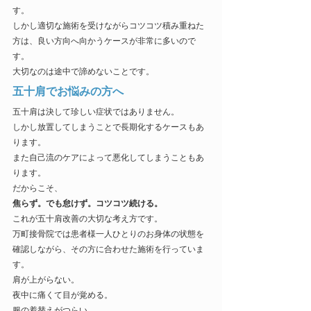
す。
しかし適切な施術を受けながらコツコツ積み重ねた
方は、良い方向へ向かうケースが非常に多いので
す。
大切なのは途中で諦めないことです。
五十肩でお悩みの方へ
五十肩は決して珍しい症状ではありません。
しかし放置してしまうことで長期化するケースもあ
ります。
また自己流のケアによって悪化してしまうこともあ
ります。
だからこそ、
焦らず。でも怠けず。コツコツ続ける。
これが五十肩改善の大切な考え方です。
万町接骨院では患者様一人ひとりのお身体の状態を
確認しながら、その方に合わせた施術を行っていま
す。
肩が上がらない。
夜中に痛くて目が覚める。
服の着替えがつらい。