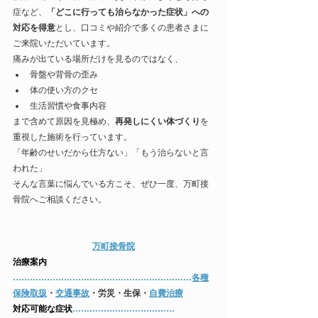
症など、
「どこに行っても治らなかった症状」への
対応を得意
とし、口コミや紹介で多くの患者さまに
ご来院いただいています。
痛みが出ている場所だけを見るのではなく、
骨盤や背骨の歪み
体の使い方のクセ
生活習慣や食事内容
まで含めて原因を見極め、
再発しにくい体づくり
を
重視した施術を行っています。
「年齢のせいだから仕方ない」「もう治らないと言
われた」
そんな言葉に悩んでいる方こそ、ぜひ一度、万町接
骨院へご相談ください。
万町接骨院
​治療案内
……………………………………………………​…
​各種
保険取扱
・
交通事故
・労災・生保・
自費治療
​対応可能な症状
​………………………………​