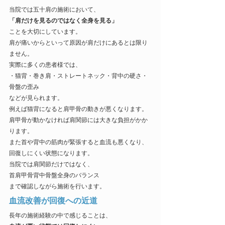
当院では五十肩の施術において、
「肩だけを見るのではなく全身を見る」
ことを大切にしています。
肩が痛いからといって原因が肩だけにあるとは限り
ません。
実際に多くの患者様では、
・猫背・巻き肩・ストレートネック・背中の硬さ・
骨盤の歪み
などが見られます。
例えば猫背になると肩甲骨の動きが悪くなります。
肩甲骨が動かなければ肩関節には大きな負担がかか
ります。
また首や背中の筋肉が緊張すると血流も悪くなり、
回復しにくい状態になります。
当院では肩関節だけではなく、
首肩甲骨背中骨盤全身のバランス
まで確認しながら施術を行います。
血流改善が回復への近道
長年の施術経験の中で感じることは、