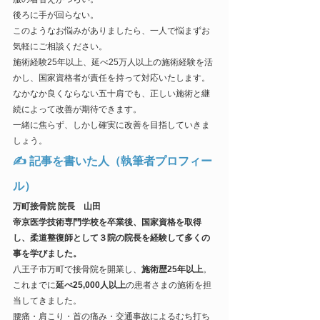
後ろに手が回らない。
このようなお悩みがありましたら、一人で悩まずお
気軽にご相談ください。
施術経験25年以上、延べ25万人以上の施術経験を活
かし、国家資格者が責任を持って対応いたします。
なかなか良くならない五十肩でも、正しい施術と継
続によって改善が期待できます。
一緒に焦らず、しかし確実に改善を目指していきま
しょう。
✍ 記事を書いた人（執筆者プロフィー
ル）
万町接骨院 院長　山田
帝京医学技術専門学校を卒業後、国家資格を取得
し、柔道整復師として３院の院長を経験して多くの
事を学びました。
八王子市万町で接骨院を開業し、
施術歴25年以上
。
これまでに
延べ25,000人以上
の患者さまの施術を担
当してきました。
腰痛・肩こり・首の痛み・交通事故によるむち打ち