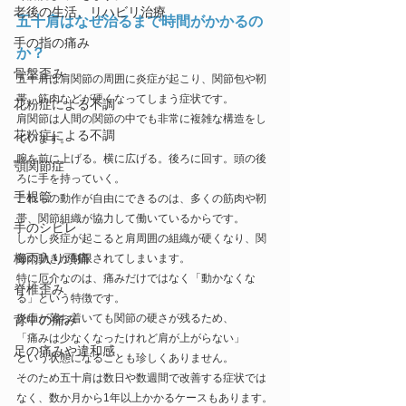
老後の生活、リハビリ治療
五十肩はなぜ治るまで時間がかかるの
手の指の痛み
か？
骨盤歪み
五十肩は肩関節の周囲に炎症が起こり、関節包や靭
帯、筋肉などが硬くなってしまう症状です。
花粉症による不調
肩関節は人間の関節の中でも非常に複雑な構造をし
花粉症による不調
ています。
腕を前に上げる。横に広げる。後ろに回す。頭の後
顎関節症
ろに手を持っていく。
手根管
これらの動作が自由にできるのは、多くの筋肉や靭
帯、関節組織が協力して働いているからです。
手のシビレ
しかし炎症が起こると肩周囲の組織が硬くなり、関
梅雨入り頭痛
節の動きが制限されてしまいます。
特に厄介なのは、痛みだけではなく「動かなくな
脊椎歪み
る」という特徴です。
炎症が落ち着いても関節の硬さが残るため、
背中の痛み
「痛みは少なくなったけれど肩が上がらない」
足の痛みや違和感
という状態になることも珍しくありません。
そのため五十肩は数日や数週間で改善する症状では
なく、数か月から1年以上かかるケースもあります。