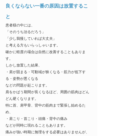
良くならない一番の原因は放置するこ
と
患者様の中には、
「そのうち治るだろう」
「少し我慢していれば大丈夫」
と考える方もいらっしゃいます。
確かに軽度の場合は自然に改善することもありま
す。
しかし放置した結果、
・肩が固まる・可動域が狭くなる・筋力が低下す
る・姿勢が悪くなる
などの問題が起こります。
肩をかばう期間が長くなるほど、周囲の筋肉はどん
どん硬くなります。
特に首、肩甲骨、背中の筋肉まで緊張し始めるた
め、
・肩こり・首こり・頭痛・背中の痛み
などが同時に現れることもあります。
痛みが強い時期に無理をする必要はありませんが、