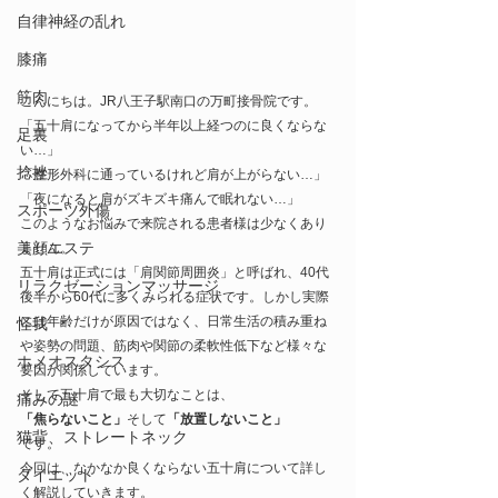
自律神経の乱れ
膝痛
筋肉
こんにちは。JR八王子駅南口の万町接骨院です。
「五十肩になってから半年以上経つのに良くならな
足裏
い…」
捻挫
「整形外科に通っているけれど肩が上がらない…」
「夜になると肩がズキズキ痛んで眠れない…」
スポーツ外傷
このようなお悩みで来院される患者様は少なくあり
美顔エステ
ません。
五十肩は正式には「肩関節周囲炎」と呼ばれ、40代
リラクゼーションマッサージ
後半から60代に多くみられる症状です。しかし実際
には年齢だけが原因ではなく、日常生活の積み重ね
怪我
や姿勢の問題、筋肉や関節の柔軟性低下など様々な
ホメオスタシス
要因が関係しています。
そして五十肩で最も大切なことは、
痛みの謎
「焦らないこと」
そして
「放置しないこと」
猫背、ストレートネック
です。
今回は、なかなか良くならない五十肩について詳し
ダイエット
く解説していきます。