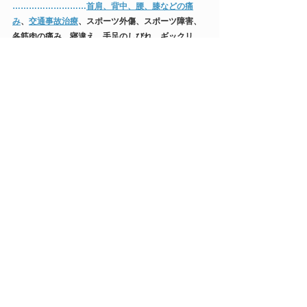
……………………​…
首肩、背中、腰、膝などの痛
み
、
交通事故治療
、スポーツ外傷、スポーツ障害、
各筋肉の痛み、寝違え、手足のしびれ、ギックリ
腰、筋力トレーニング、五十肩、脱臼、捻挫、打
撲、挫傷、肉離れ、
産後骨盤矯正
、背中矯正、
慢性
腰痛
​予約優先
042-686-0543