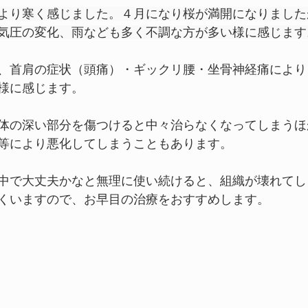
より寒く感じました。４月になり桜が満開になりました
気圧の変化、雨なども多く不調な方が多い様に感じます
リハビリ治療
手の指の痛み
骨盤歪み
花粉症によ
、首肩の症状（頭痛）・ギックリ腰・坐骨神経痛により
様に感じます。
症
手根管
手のシビレ
梅雨入り頭痛
脊椎歪
体の深い部分を傷つけると中々治らなくなってしまうほ
等により悪化してしまうこともあります。
中で大丈夫かなと無理に使い続けると、組織が壊れてし
くいますので、お早目の治療をおすすめします。