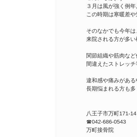
３月は風が強く例年
この時期は寒暖差や
ダイエット
老後の生活、
そのなかでも今年は
来院される方が多い
花粉症による不調
顎関節
関節組織や筋肉など
間違えたストレッチ
足の痛みや違和感
違和感や痛みがある
長期悩まれる方も多
八王子市万町171-14
☎042-686-0543
万町接骨院