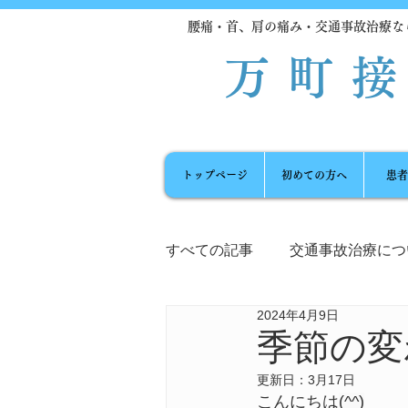
腰痛・首、肩の痛み・交通事故治療な
万町
トップページ
初めての方へ
患者
すべての記事
交通事故治療につ
2024年4月9日
自律神経の乱れ
膝痛
季節の変
更新日：
3月17日
リラクゼーションマッサージ
こんにちは
(^^)