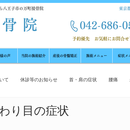
ら八王子市の万町接骨院
東京都
接骨院
042-686-
0
​ 予約優先
お気軽にお問合せ
様の声
当院の施術紹介
産後の骨盤矯正
施術メニュー
症状メ
いて
休診等のお知らせ
首・肩の症状
腰痛
筋肉
足裏
捻挫
スポーツ外傷
美顔エステ
わり目の症状
怪我
ホメオスタシス
痛みの謎
猫背、ストレ