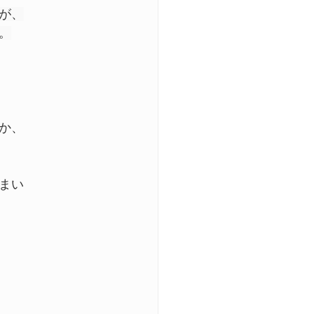
が、
。
る不調
み
背中の痛み
か、
まい