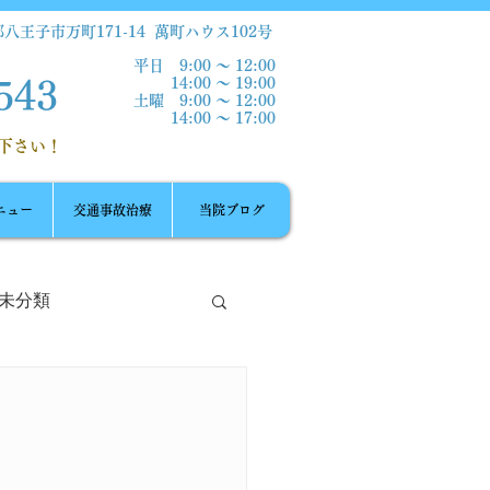
八王子市万町171-14
萬町ハウス102号
​平日 9:00 ～ 12:00
14:00 ～ 19:00
543
土曜 9:00 ～ 12:00
14:00 ～ 17:00​
下さい！
ニュー
交通事故治療
当院ブログ
未分類
ートネック