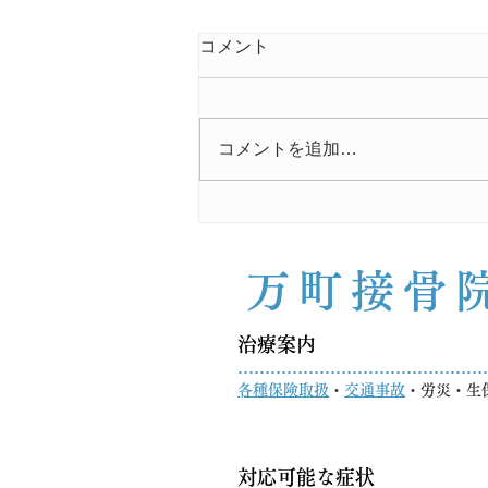
コメント
コメントを追加…
上を向くと手がしびれる…そ
の原因は首の神経かもしれま
せん｜JR八王子駅南口万町接
万町接骨
骨院
​治療案内
…………………………………………
​各種保険取扱
・
交通事故
・労災・生
​対応可能な症状