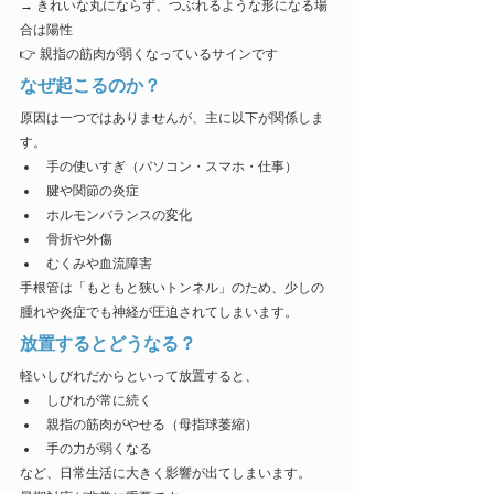
→ きれいな丸にならず、つぶれるような形になる場
合は陽性
👉 親指の筋肉が弱くなっているサインです
なぜ起こるのか？
原因は一つではありませんが、主に以下が関係しま
す。
手の使いすぎ（パソコン・スマホ・仕事）
腱や関節の炎症
ホルモンバランスの変化
骨折や外傷
むくみや血流障害
手根管は「もともと狭いトンネル」のため、少しの
腫れや炎症でも神経が圧迫されてしまいます。
放置するとどうなる？
軽いしびれだからといって放置すると、
しびれが常に続く
親指の筋肉がやせる（母指球萎縮）
手の力が弱くなる
など、日常生活に大きく影響が出てしまいます。