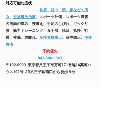
​対応可能な症状
​………………………………​
……………………​…
首肩、背中、腰、膝などの痛
み
、
交通事故治療
、スポーツ外傷、スポーツ障害、
各筋肉の痛み、寝違え、手足のしびれ、ギックリ
腰、筋力トレーニング、五十肩、脱臼、捻挫、打
撲、挫傷、肉離れ、
産後骨盤矯正
、背中矯正、
慢性
腰痛
​予約優先
042-686-0543
​〒192-0903  東京都八王子市万町171番地14萬町ハ
ウス102号  JR八王子駅南口から徒歩８分