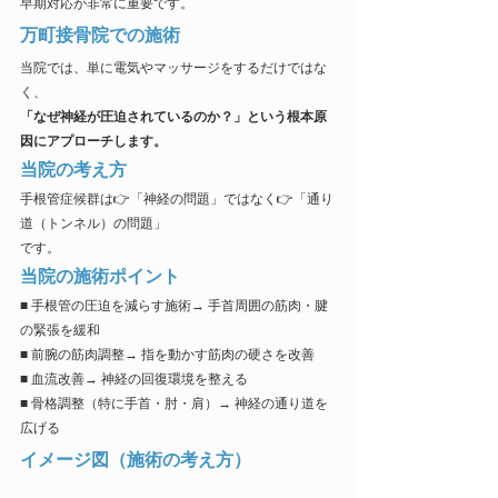
早期対応が非常に重要です。
万町接骨院での施術
当院では、単に電気やマッサージをするだけではな
く、
「なぜ神経が圧迫されているのか？」という根本原
因にアプローチします。
当院の考え方
手根管症候群は👉「神経の問題」ではなく👉「通り
道（トンネル）の問題」
です。
当院の施術ポイント
■ 手根管の圧迫を減らす施術→ 手首周囲の筋肉・腱
の緊張を緩和
■ 前腕の筋肉調整→ 指を動かす筋肉の硬さを改善
■ 血流改善→ 神経の回復環境を整える
■ 骨格調整（特に手首・肘・肩）→ 神経の通り道を
広げる
イメージ図（施術の考え方）