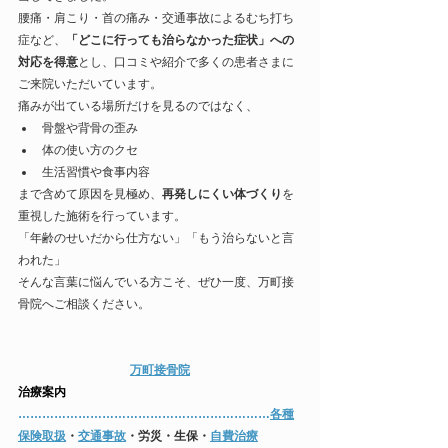
腰痛・肩こり・首の痛み・交通事故によるむち打ち
症など、
「どこに行っても治らなかった症状」への
対応を得意
とし、口コミや紹介で多くの患者さまに
ご来院いただいています。
痛みが出ている場所だけを見るのではなく、
骨盤や背骨の歪み
体の使い方のクセ
生活習慣や食事内容
まで含めて原因を見極め、
再発しにくい体づくり
を
重視した施術を行っています。
「年齢のせいだから仕方ない」「もう治らないと言
われた」
そんな言葉に悩んでいる方こそ、ぜひ一度、万町接
骨院へご相談ください。
万町接骨院
​治療案内
……………………………………………………​…
​各種
保険取扱
・
交通事故
・労災・生保・
自費治療