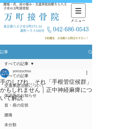
腰痛・首、肩の痛み・交通事故治療なら八王
子市の万町接骨院
万町接骨院
​メニュー
東京都八王子市万町171-14
042-686-
0543
萬町ハウス102号
​ 予約優先
お気軽にお問合せ下さい！
記事
すべての記事
yorozuchou
すべての記事
手のしびれ…それ「手根管症候群」
交通事故治療について
かもしれません｜正中神経麻痺につ
休診等のお知らせ
いて解説
首・肩の症状
腰痛
未分類