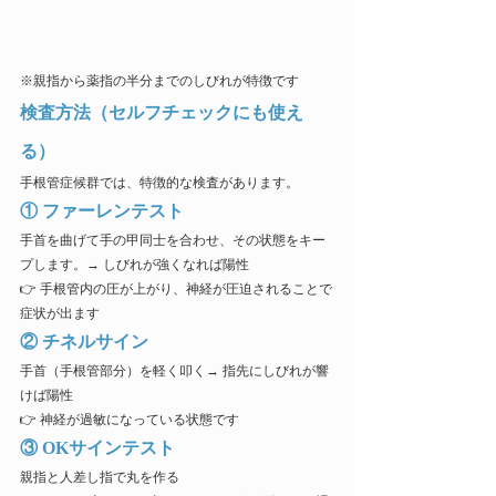
※親指から薬指の半分までのしびれが特徴です
検査方法（セルフチェックにも使え
る）
手根管症候群では、特徴的な検査があります。
① ファーレンテスト
手首を曲げて手の甲同士を合わせ、その状態をキー
プします。→ しびれが強くなれば陽性
👉 手根管内の圧が上がり、神経が圧迫されることで
症状が出ます
② チネルサイン
手首（手根管部分）を軽く叩く→ 指先にしびれが響
けば陽性
👉 神経が過敏になっている状態です
③ OKサインテスト
親指と人差し指で丸を作る