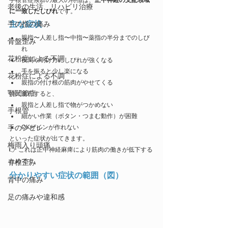
手根管症候群の最大の特徴は、
正中神経の支配領域
老後の生活、リハビリ治療
に一致したしびれ
です。
手の指の痛み
主な症状
親指〜人差し指〜中指〜薬指の半分までのしび
骨盤歪み
れ
花粉症による不調
夜間や明け方にしびれが強くなる
手を振ると少し楽になる
花粉症による不調
親指の付け根の筋肉がやせてくる
顎関節症
特に進行すると、
親指と人差し指で物がつかめない
手根管
細かい作業（ボタン・つまむ動作）が困難
手のシビレ
OKサインが作れない
といった症状が出てきます。
梅雨入り頭痛
👉 これは正中神経麻痺により筋肉の働きが低下する
ためです。
脊椎歪み
分かりやすい症状の範囲（図）
背中の痛み
足の痛みや違和感