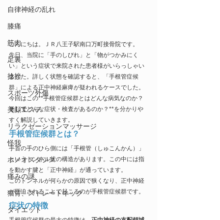
自律神経の乱れ
膝痛
筋肉
こんにちは。ＪＲ八王子駅南口万町接骨院です。
先日、当院に「手のしびれ」と「物がつかみにく
足裏
い」という症状で来院された患者様がいらっしゃい
捻挫
ました。詳しく状態を確認すると、「手根管症候
群」による正中神経麻痺が疑われるケースでした。
スポーツ外傷
今回はこの**手根管症候群とはどんな病気なのか？
美顔エステ
そして
どんな症状・検査があるのか？**を分かりや
すく解説していきます。
リラクゼーションマッサージ
手根管症候群とは？
怪我
手首の手のひら側には「手根管（しゅこんかん）」
ホメオスタシス
というトンネル状の構造があります。この中には指
を動かす腱と「正中神経」が通っています。
痛みの謎
このトンネルが何らかの原因で狭くなり、正中神経
が圧迫されることで起こるのが手根管症候群です。
猫背、ストレートネック
症状の特徴
ダイエット