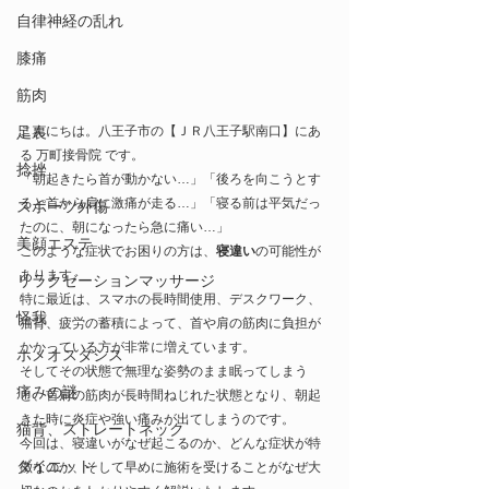
自律神経の乱れ
膝痛
筋肉
足裏
こんにちは。八王子市の【ＪＲ八王子駅南口】にあ
る 万町接骨院 です。
捻挫
「朝起きたら首が動かない…」「後ろを向こうとす
ると首から肩に激痛が走る…」「寝る前は平気だっ
スポーツ外傷
たのに、朝になったら急に痛い…」
美顔エステ
このような症状でお困りの方は、
寝違い
の可能性が
あります。
リラクゼーションマッサージ
特に最近は、スマホの長時間使用、デスクワーク、
怪我
猫背、疲労の蓄積によって、首や肩の筋肉に負担が
かかっている方が非常に増えています。
ホメオスタシス
そしてその状態で無理な姿勢のまま眠ってしまう
痛みの謎
と、首肩の筋肉が長時間ねじれた状態となり、朝起
きた時に炎症や強い痛みが出てしまうのです。
猫背、ストレートネック
今回は、寝違いがなぜ起こるのか、どんな症状が特
ダイエット
徴なのか、そして早めに施術を受けることがなぜ大