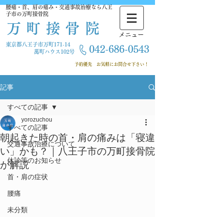
腰痛・首、肩の痛み・交通事故治療なら八王
子市の万町接骨院
万町接骨院
​メニュー
東京都八王子市万町171-14
042-686-
0543
萬町ハウス102号
​ 予約優先
お気軽にお問合せ下さい！
記事
すべての記事
yorozuchou
すべての記事
朝起きた時の首・肩の痛みは「寝違
交通事故治療について
い」かも？｜八王子市の万町接骨院
休診等のお知らせ
が解説
首・肩の症状
腰痛
未分類