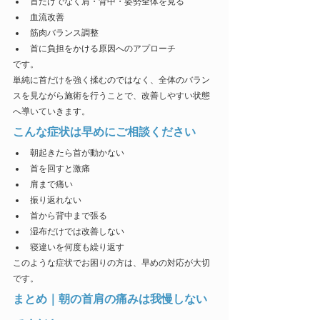
首だけでなく肩・背中・姿勢全体を見る
血流改善
筋肉バランス調整
首に負担をかける原因へのアプローチ
です。
単純に首だけを強く揉むのではなく、全体のバラン
スを見ながら施術を行うことで、改善しやすい状態
へ導いていきます。
こんな症状は早めにご相談ください
朝起きたら首が動かない
首を回すと激痛
肩まで痛い
振り返れない
首から背中まで張る
湿布だけでは改善しない
寝違いを何度も繰り返す
このような症状でお困りの方は、早めの対応が大切
です。
まとめ｜朝の首肩の痛みは我慢しない