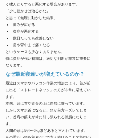
く揉んだりすると悪化する場合があります。
「少し動かせば治るかな」
と思って無理に動かした結果、
痛みが広がる
炎症が悪化する
数日たっても改善しない
肩や背中まで痛くなる
というケースも少なくありません。
特に炎症が強い初期は、適切な判断が非常に重要に
なります。
なぜ最近寝違いが増えているのか？
最近はスマホやパソコン作業の増加により、首が前
に出る「ストレートネック」の方が非常に増えてい
ます。
本来、頭は首や背骨の上に自然に乗っています。
しかしスマホ首になると、頭が前方へズレてしま
い、首肩の筋肉が常に引っ張られる状態になりま
す。
人間の頭は約4〜6kgほどあると言われています。
その重たい頭を首肩だけで支え続けることで筋肉が