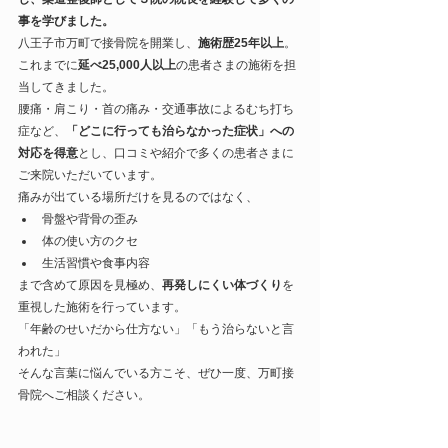
事を学びました。
八王子市万町で接骨院を開業し、
施術歴25年以上
。
これまでに
延べ25,000人以上
の患者さまの施術を担
当してきました。
腰痛・肩こり・首の痛み・交通事故によるむち打ち
症など、
「どこに行っても治らなかった症状」への
対応を得意
とし、口コミや紹介で多くの患者さまに
ご来院いただいています。
痛みが出ている場所だけを見るのではなく、
骨盤や背骨の歪み
体の使い方のクセ
生活習慣や食事内容
まで含めて原因を見極め、
再発しにくい体づくり
を
重視した施術を行っています。
「年齢のせいだから仕方ない」「もう治らないと言
われた」
そんな言葉に悩んでいる方こそ、ぜひ一度、万町接
骨院へご相談ください。