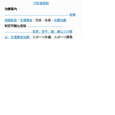
万町接骨院
​治療案内
……………………………………………………​…
​各種
保険取扱
・
交通事故
・労災・生保・
自費治療
​対応可能な症状
​………………………………​
……………………​…
首肩、背中、腰、膝などの痛
み
、
交通事故治療
、スポーツ外傷、スポーツ障害、
各筋肉の痛み、寝違え、手足のしびれ、ギックリ
腰、筋力トレーニング、五十肩、脱臼、捻挫、打
撲、挫傷、肉離れ、
産後骨盤矯正
、背中矯正、
慢性
腰痛
​予約優先
042-686-0543
​〒192-0903  東京都八王子市万町171番地14萬町ハ
ウス102号  JR八王子駅南口から徒歩８分