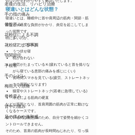
切なのかをわかりやすく解説いたします。
老後の生活、リハビリ治療
寝違いとはどんな状態？
手の指の痛み
寝違いとは、睡眠中に首や肩周辺の筋肉・関節・筋
骨盤歪み
膜などへ過度な負担がかかり、炎症を起こしてしま
った状態です。
花粉症による不調
特に多いのが、
花粉症による不調
ソファで寝落ち
うつ伏せ寝
顎関節症
枕が合わない
疲労がたまっているＫ(疲れていると首を捻りな
手根管
がら寝ている患部の痛みを感じにくい)
手のシビレ
長時間スマホを見ている(疲労、ストレートネッ
クの原因になります)
梅雨入り頭痛
猫背やストレートネック(若者に急増している)
脊椎歪み
冷えによる筋肉の硬直
などが原因となり、首肩周囲の筋肉が正常に動けな
背中の痛み
くなるケースです。
足の痛みや違和感
寝ている間は無意識のため、自分で姿勢を細かくコ
ントロールできません。
そのため、首肩の筋肉が長時間ねじれたり、引っ張