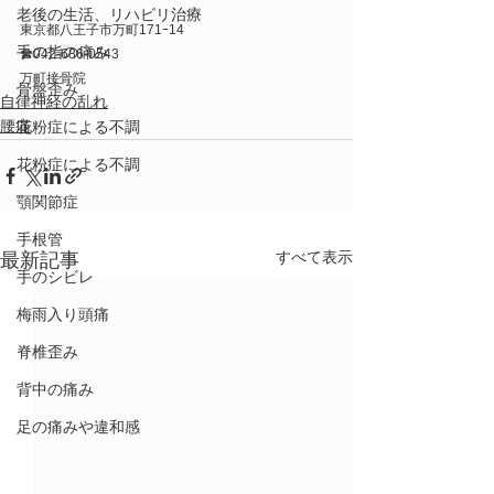
老後の生活、リハビリ治療
東京都八王子市万町171ｰ14
手の指の痛み
☎042-686-0543
万町接骨院
骨盤歪み
自律神経の乱れ
腰痛
花粉症による不調
花粉症による不調
顎関節症
手根管
すべて表示
最新記事
手のシビレ
梅雨入り頭痛
脊椎歪み
背中の痛み
足の痛みや違和感