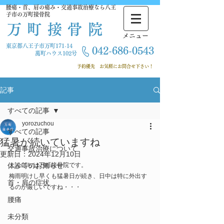
腰痛・首、肩の痛み・交通事故治療なら八王
子市の万町接骨院
万町接骨院
​メニュー
東京都八王子市万町171-14
042-686-
0543
萬町ハウス102号
​ 予約優先
お気軽にお問合せ下さい！
記事
すべての記事
yorozuchou
すべての記事
猛暑が続いていますね
交通事故治療について
更新日：
2024年12月10日
休診等のお知らせ
こんにちは万町接骨院です。
梅雨明けし早くも猛暑日が続き、日中は特に外出す
首・肩の症状
るのが厳しいですね・・・
腰痛
未分類