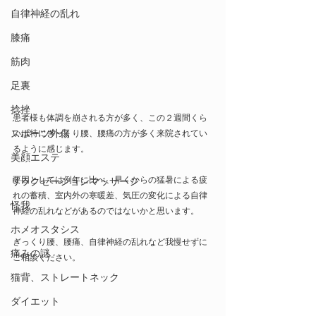
自律神経の乱れ
膝痛
筋肉
足裏
捻挫
患者様も体調を崩される方が多く、この２週間くら
スポーツ外傷
いは特にぎっくり腰、腰痛の方が多く来院されてい
るように感じます。
美顔エステ
要因としては例年に比べ、早くからの猛暑による疲
リラクゼーションマッサージ
れの蓄積、室内外の寒暖差、気圧の変化による自律
怪我
神経の乱れなどがあるのではないかと思います。
ホメオスタシス
ぎっくり腰、腰痛、自律神経の乱れなど我慢せずに
痛みの謎
ご相談ください。
猫背、ストレートネック
ダイエット