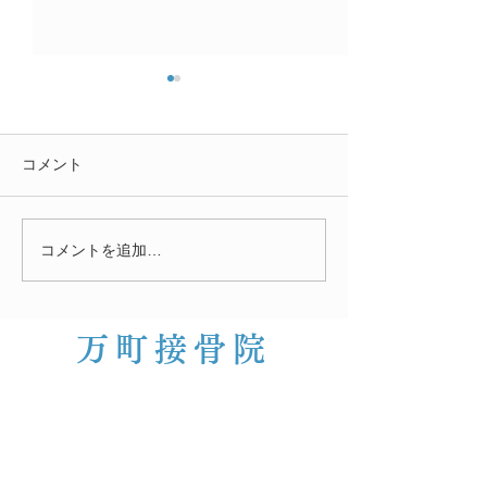
腰痛
コメント
梅雨の時期の体調不良
コメントを追加…
万町接骨院
​治療案内
……………………………………………
​各種保険取扱
・
交通事故
・労災・生保
・
自費治療
​対応可能な症状
​………………………………​……………​