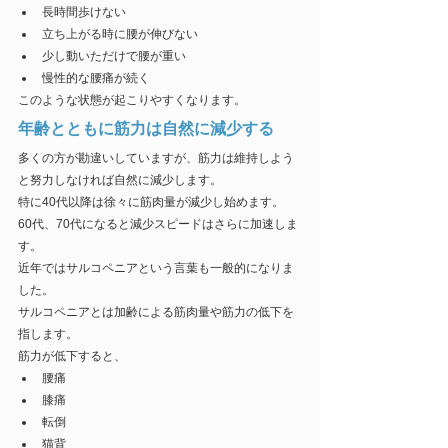
長時間歩けない
立ち上がる時に腰が伸びない
少し動いただけで腰が重い
慢性的な腰痛が続く
このような状態が起こりやすくなります。
年齢とともに筋力は自然に減少する
多くの方が勘違いしていますが、筋力は維持しよう
と努力しなければ自然に減少します。
特に40代以降は徐々に筋肉量が減少し始めます。
60代、70代になると減少スピードはさらに加速しま
す。
近年ではサルコペニアという言葉も一般的になりま
した。
サルコペニアとは加齢による筋肉量や筋力の低下を
指します。
筋力が低下すると、
腰痛
膝痛
転倒
猫背