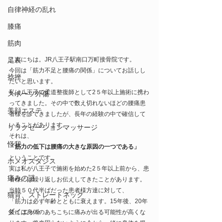
自律神経の乱れ
膝痛
筋肉
足裏
こんにちは。JR八王子駅南口万町接骨院です。
今回は「筋力不足と腰痛の関係」についてお話しし
捻挫
たいと思います。
私は八王子で柔道整復師として2５年以上施術に携わ
スポーツ外傷
ってきました。その中で数え切れないほどの腰痛患
美顔エステ
者様を診てきましたが、長年の経験の中で確信して
いることがあります。
リラクゼーションマッサージ
それは、
怪我
「筋力の低下は腰痛の大きな原因の一つである」
ということです。
ホメオスタシス
実は私が八王子で施術を始めた2５年以上前から、患
痛みの謎
者様には繰り返しお伝えしてきたことがあります。
当時５０代半ばだった患者様方達に対して、
猫背、ストレートネック
「筋力は必ず年齢とともに衰えます。15年後、20年
ダイエット
後には身体のあちこちに痛みが出る可能性が高くな