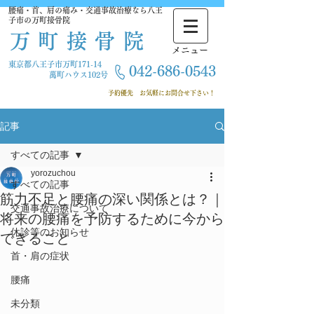
腰痛・首、肩の痛み・交通事故治療なら八王
子市の万町接骨院
万町接骨院
​メニュー
東京都八王子市万町171-14
042-686-
0543
萬町ハウス102号
​ 予約優先
お気軽にお問合せ下さい！
記事
すべての記事
yorozuchou
すべての記事
筋力不足と腰痛の深い関係とは？｜
交通事故治療について
将来の腰痛を予防するために今から
休診等のお知らせ
できること
首・肩の症状
腰痛
未分類