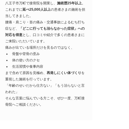
八王子市万町で接骨院を開業し、
施術歴25年以上
。
これまでに
延べ25,000人以上
の患者さまの施術を担
当してきました。
腰痛・肩こり・首の痛み・交通事故によるむち打ち
症など、
「どこに行っても治らなかった症状」への
対応を得意
とし、口コミや紹介で多くの患者さまに
ご来院いただいています。
痛みが出ている場所だけを見るのではなく、
骨盤や背骨の歪み
体の使い方のクセ
生活習慣や食事内容
まで含めて原因を見極め、
再発しにくい体づくり
を
重視した施術を行っています。
「年齢のせいだから仕方ない」「もう治らないと言
われた」
そんな言葉に悩んでいる方こそ、ぜひ一度、万町接
骨院へご相談ください。
万町接骨院