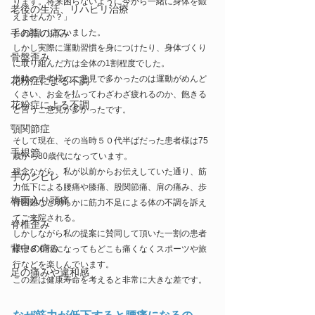
ります。将来困らないように今から一緒に身体を鍛
老後の生活、リハビリ治療
えませんか？」
手の指の痛み
とお話ししていました。
しかし実際に運動習慣を身につけたり、身体づくり
骨盤歪み
に取り組んだ方は全体の1割程度でした。
当時の患者様のご意見で多かったのは運動がめんど
花粉症による不調
くさい、お金を払ってわざわざ疲れるのか、飽きる
花粉症による不調
と言うご意見が多かったです。
顎関節症
そして現在、その当時５０代半ばだった患者様は75
手根管
歳から80歳代になっています。
残念ながら、私が以前からお伝えしていた通り、筋
手のシビレ
力低下による腰痛や膝痛、股関節痛、肩の痛み、歩
梅雨入り頭痛
行困難など明らかに筋力不足による体の不調を訴え
てご来院される。
脊椎歪み
しかしながら私の提案に賛同して頂いた一割の患者
背中の痛み
様は８０代になってもどこも痛くなくスポーツや旅
行などを楽しんでいます。
足の痛みや違和感
この差は健康寿命を考えると非常に大きな差です。