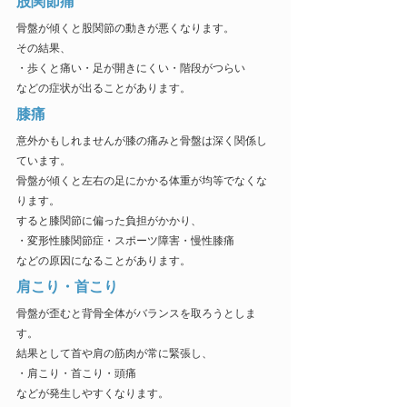
股関節痛
骨盤が傾くと股関節の動きが悪くなります。
その結果、
・歩くと痛い・足が開きにくい・階段がつらい
などの症状が出ることがあります。
膝痛
意外かもしれませんが膝の痛みと骨盤は深く関係し
ています。
骨盤が傾くと左右の足にかかる体重が均等でなくな
ります。
すると膝関節に偏った負担がかかり、
・変形性膝関節症・スポーツ障害・慢性膝痛
などの原因になることがあります。
肩こり・首こり
骨盤が歪むと背骨全体がバランスを取ろうとしま
す。
結果として首や肩の筋肉が常に緊張し、
・肩こり・首こり・頭痛
などが発生しやすくなります。