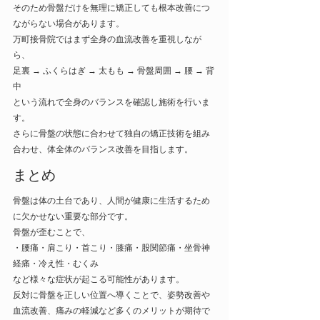
そのため骨盤だけを無理に矯正しても根本改善につ
ながらない場合があります。
万町接骨院ではまず全身の血流改善を重視しなが
ら、
足裏 → ふくらはぎ → 太もも → 骨盤周囲 → 腰 → 背
中
という流れで全身のバランスを確認し施術を行いま
す。
さらに骨盤の状態に合わせて独自の矯正技術を組み
合わせ、体全体のバランス改善を目指します。
まとめ
骨盤は体の土台であり、人間が健康に生活するため
に欠かせない重要な部分です。
骨盤が歪むことで、
・腰痛・肩こり・首こり・膝痛・股関節痛・坐骨神
経痛・冷え性・むくみ
など様々な症状が起こる可能性があります。
反対に骨盤を正しい位置へ導くことで、姿勢改善や
血流改善、痛みの軽減など多くのメリットが期待で