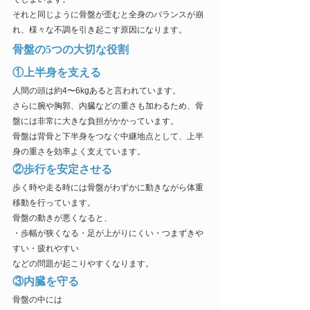
それと同じように骨盤が歪むと全身のバランスが崩
れ、様々な不調を引き起こす原因になります。
骨盤の5つの大切な役割
①上半身を支える
人間の頭は約4〜6kgあると言われています。
さらに腕や胸郭、内臓などの重さも加わるため、骨
盤には非常に大きな負担がかかっています。
骨盤は背骨と下半身をつなぐ中継地点として、上半
身の重さを効率よく支えています。
②歩行を安定させる
歩く時や走る時には骨盤がわずかに動きながら体重
移動を行っています。
骨盤の動きが悪くなると、
・歩幅が狭くなる・足が上がりにくい・つまずきや
すい・疲れやすい
などの問題が起こりやすくなります。
③内臓を守る
骨盤の中には