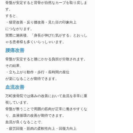
骨盤が安定すると背骨が自然なカーブを取り戻しま
す。
すると、
・猫背改善・反り腰改善・見た目の印象向上
につながります。
実際に施術後、「身長が伸びた気がする」とおっし
ゃる患者様も多くいらっしゃいます。
腰痛改善
骨盤が安定すると腰にかかる負担が分散されます。
その結果、
・立ち上がり動作・歩行・長時間の座位
が楽になることが期待できます。
血流改善
万町接骨院では痛みの改善において血流を非常に重
視しています。
骨盤が整うことで周囲の筋肉が正常に働きやすくな
り、血液循環の改善が期待できます。
血流が良くなることで、
・疲労回復・筋肉の柔軟性向上・回復力向上