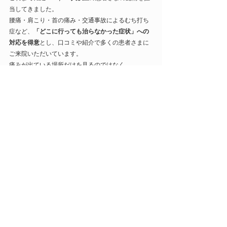
当してきました。
腰痛・肩こり・首の痛み・交通事故によるむち打ち
症など、
「どこに行っても治らなかった症状」への
対応を得意
とし、口コミや紹介で多くの患者さまに
ご来院いただいています。
痛みが出ている場所だけを見るのではなく、
骨盤や背骨の歪み
体の使い方のクセ
生活習慣や食事内容
まで含めて原因を見極め、
再発しにくい体づくり
を
重視した施術を行っています。
「年齢のせいだから仕方ない」「もう治らないと言
われた」
そんな言葉に悩んでいる方こそ、ぜひ一度、万町接
骨院へご相談ください。
万町接骨院
​治療案内
……………………………………………………​…
​各種