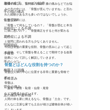
老後の生活、リハビリ治療
腰痛や肩こり、股関節の痛み、膝の痛みなどでお悩
みの方の中には、「骨盤が歪んでいますね」と言わ
手の指の痛み
れた経験がある方も多いのではないでしょうか。
骨盤歪み
しかし実際には、
「骨盤って何をしているの？」「骨盤が歪むと本当
花粉症による不調
に体に悪いの？」「骨盤矯正をすると何が変わる
の？」
花粉症による不調
と疑問に思われる方も少なくありません。
顎関節症
今回は骨盤の重要な役割、骨盤の歪みによって起こ
る症状、そして骨盤を整えることで期待できる改善
手根管
効果について詳しく解説していきます。
手のシビレ
骨盤とはどんな役割を持つのか？
梅雨入り頭痛
骨盤は人体の中心に位置する非常に重要な骨格で
す。
脊椎歪み
骨盤は、
背中の痛み
・腸骨・坐骨・恥骨・仙骨・尾骨
などで構成されています。
足の痛みや違和感
人間の体を家に例えるなら、骨盤は「土台」です。
どんなに立派な家でも土台が傾けば建物全体が傾い
てしまいます。