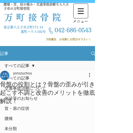
腰痛・首、肩の痛み・交通事故治療なら八王
子市の万町接骨院
万町接骨院
​メニュー
東京都八王子市万町171-14
042-686-
0543
萬町ハウス102号
​ 予約優先
お気軽にお問合せ下さい！
記事
すべての記事
yorozuchou
すべての記事
骨盤の役割とは？骨盤の歪みが引き
交通事故治療について
起こす不調と改善のメリットを徹底
休診等のお知らせ
解説！
首・肩の症状
腰痛
未分類