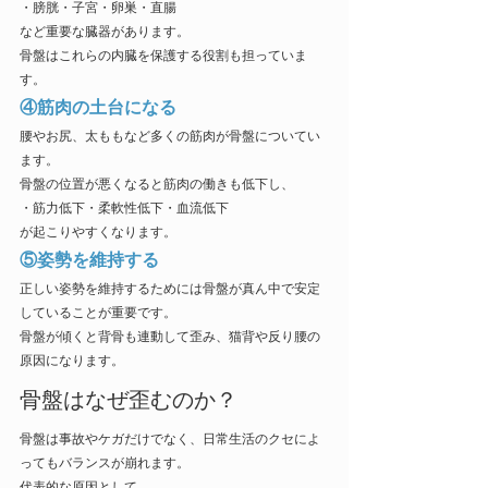
・膀胱・子宮・卵巣・直腸
など重要な臓器があります。
骨盤はこれらの内臓を保護する役割も担っていま
す。
④筋肉の土台になる
腰やお尻、太ももなど多くの筋肉が骨盤についてい
ます。
骨盤の位置が悪くなると筋肉の働きも低下し、
・筋力低下・柔軟性低下・血流低下
が起こりやすくなります。
⑤姿勢を維持する
正しい姿勢を維持するためには骨盤が真ん中で安定
していることが重要です。
骨盤が傾くと背骨も連動して歪み、猫背や反り腰の
原因になります。
骨盤はなぜ歪むのか？
骨盤は事故やケガだけでなく、日常生活のクセによ
ってもバランスが崩れます。
代表的な原因として、