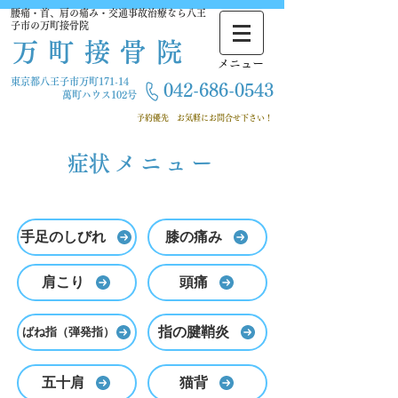
腰痛・首、肩の痛み・交通事故治療なら八王
子市の万町接骨院
万町接骨院
​メニュー
東京都八王子市万町171-14
042-686-
0543
萬町ハウス102号
​ 予約優先
お気軽にお問合せ下さい！
​症状メニュー
手足のしびれ
膝の痛み
肩こり
頭痛
指の腱鞘炎
ばね指（弾発指）
五十肩
猫背