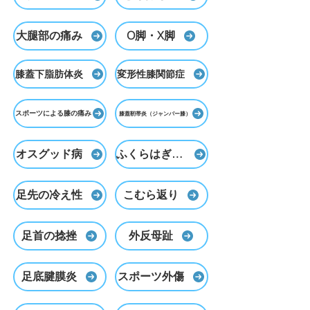
大腿部の痛み
O脚・X脚
膝蓋下脂肪体炎
変形性膝関節症
スポーツによる膝の痛み
膝蓋靭帯炎（ジャンパー膝）
オスグッド病
ふくらはぎのむくみ
足先の冷え性
こむら返り
足首の捻挫
外反母趾
足底腱膜炎
スポーツ外傷