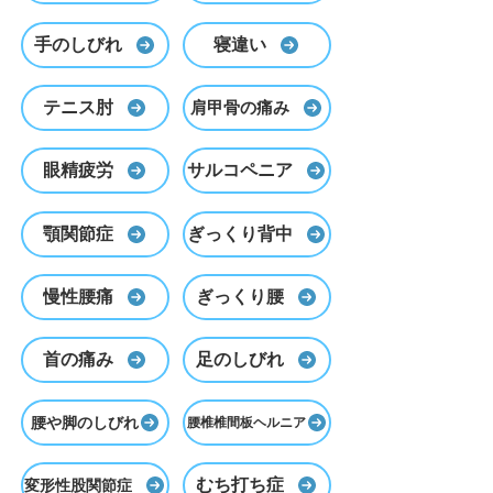
手のしびれ
寝違い
テニス肘
肩甲骨の痛み
眼精疲労
サルコペニア
顎関節症
ぎっくり背中
慢性腰痛
ぎっくり腰
首の痛み
足のしびれ
腰や脚のしびれ
腰椎椎間板ヘルニア
むち打ち症
変形性股関節症